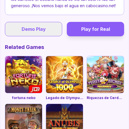
generoso. ¡Nos vemos bajo el agua en cabocasino.net!
Demo Play
Play for Real
Related Games
fortuna neko
Legado de Olympus 1000
Riquezas de Cerdo 2™ MegaWays™