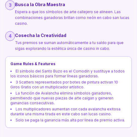
Busca la Obra Maestra
3
Espera a que los símbolos de arte callejero se alineen. Las
combinaciones ganadoras brillan como neón en cabo san lucas
casino.
Cosecha la Creatividad
4
Tus premios se suman automáticamente a tu saldo para que
sigas explorando la estética única de casino in cabo.
Game Rules & Features
El símbolo del Santo Buzo es el Comodín y sustituye a todos
los iconos básicos para formar líneas ganadoras.
3 Scatters representados por botes de pintura activan 10
Giros Gratis con un multiplicador artístico.
La función de Avalancha elimina símbolos ganadores,
permitiendo que nuevas piezas de arte caigan y generen
ganancias consecutivas.
Los multiplicadores aumentan con cada avalancha exitosa
durante una misma tirada en este cabo san lucas casino.
Solo se paga la ganancia más alta por línea de premio activa.