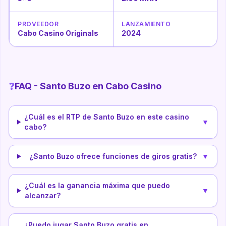
PROVEEDOR
LANZAMIENTO
Cabo Casino Originals
2024
❓
FAQ - Santo Buzo en Cabo Casino
¿Cuál es el RTP de Santo Buzo en este casino
▼
cabo?
¿Santo Buzo ofrece funciones de giros gratis?
▼
¿Cuál es la ganancia máxima que puedo
▼
alcanzar?
¿Puedo jugar Santo Buzo gratis en