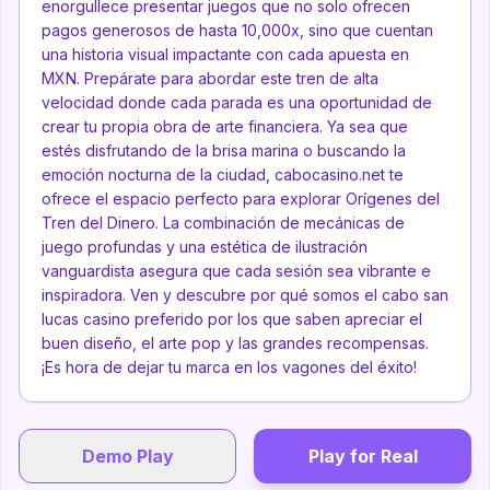
enorgullece presentar juegos que no solo ofrecen
pagos generosos de hasta 10,000x, sino que cuentan
una historia visual impactante con cada apuesta en
MXN. Prepárate para abordar este tren de alta
velocidad donde cada parada es una oportunidad de
crear tu propia obra de arte financiera. Ya sea que
estés disfrutando de la brisa marina o buscando la
emoción nocturna de la ciudad, cabocasino.net te
ofrece el espacio perfecto para explorar Orígenes del
Tren del Dinero. La combinación de mecánicas de
juego profundas y una estética de ilustración
vanguardista asegura que cada sesión sea vibrante e
inspiradora. Ven y descubre por qué somos el cabo san
lucas casino preferido por los que saben apreciar el
buen diseño, el arte pop y las grandes recompensas.
¡Es hora de dejar tu marca en los vagones del éxito!
Demo Play
Play for Real