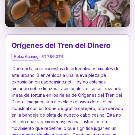
▶
Orígenes del Tren del Dinero
Relax Gaming
RTP 96.21%
¡Qué onda, coleccionistas de adrenalina y amantes del
arte urbano! Bienvenidos a una nueva pieza de
exposición en cabocasino.net. Hoy no estamos
pintando sobre lienzos tradicionales; estamos trazando
líneas de fortuna en los rieles de Orígenes del Tren del
Dinero. Imaginen una mezcla explosiva de estética
industrial con un toque de graffiti callejero, todo servido
en la bandeja de plata de nuestro cabo casino. Esta no
es solo una tragamonedas; es una ilustración en
movimiento que redefine lo que significa jugar en un
casino cabo de clase mundial. Desde mi perspectiva