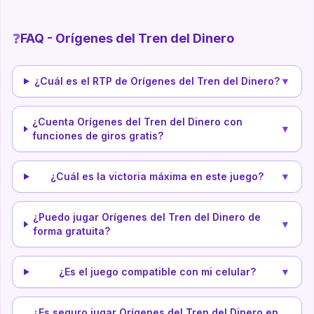
❓
FAQ - Orígenes del Tren del Dinero
¿Cuál es el RTP de Orígenes del Tren del Dinero?
▼
¿Cuenta Orígenes del Tren del Dinero con
▼
funciones de giros gratis?
¿Cuál es la victoria máxima en este juego?
▼
¿Puedo jugar Orígenes del Tren del Dinero de
▼
forma gratuita?
¿Es el juego compatible con mi celular?
▼
¿Es seguro jugar Orígenes del Tren del Dinero en