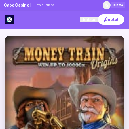
Cabo Casino
¡Pinta tu suerte!
Idioma
Entrar
¡Únete!