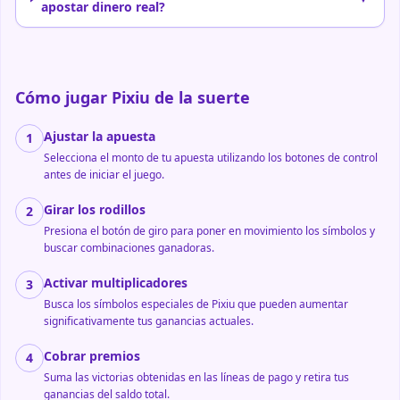
apostar dinero real?
Cómo jugar Pixiu de la suerte
Ajustar la apuesta
1
Selecciona el monto de tu apuesta utilizando los botones de control
antes de iniciar el juego.
Girar los rodillos
2
Presiona el botón de giro para poner en movimiento los símbolos y
buscar combinaciones ganadoras.
Activar multiplicadores
3
Busca los símbolos especiales de Pixiu que pueden aumentar
significativamente tus ganancias actuales.
Cobrar premios
4
Suma las victorias obtenidas en las líneas de pago y retira tus
ganancias del saldo total.