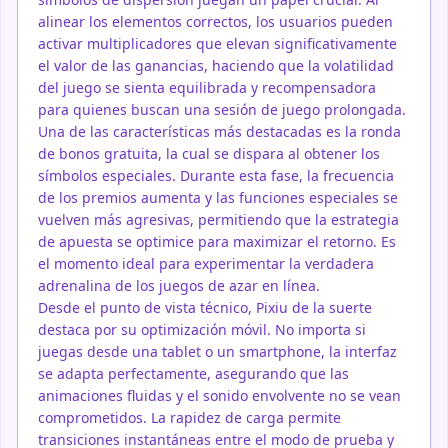
alinear los elementos correctos, los usuarios pueden
activar multiplicadores que elevan significativamente
el valor de las ganancias, haciendo que la volatilidad
del juego se sienta equilibrada y recompensadora
para quienes buscan una sesión de juego prolongada.
Una de las características más destacadas es la ronda
de bonos gratuita, la cual se dispara al obtener los
símbolos especiales. Durante esta fase, la frecuencia
de los premios aumenta y las funciones especiales se
vuelven más agresivas, permitiendo que la estrategia
de apuesta se optimice para maximizar el retorno. Es
el momento ideal para experimentar la verdadera
adrenalina de los juegos de azar en línea.
Desde el punto de vista técnico, Pixiu de la suerte
destaca por su optimización móvil. No importa si
juegas desde una tablet o un smartphone, la interfaz
se adapta perfectamente, asegurando que las
animaciones fluidas y el sonido envolvente no se vean
comprometidos. La rapidez de carga permite
transiciones instantáneas entre el modo de prueba y