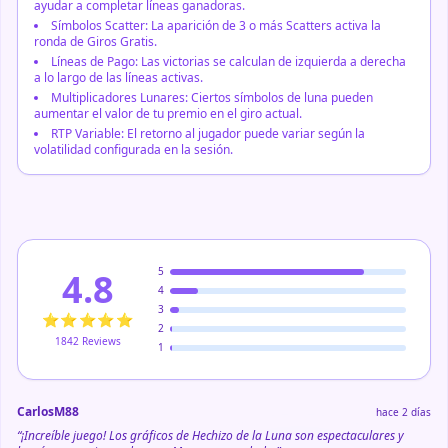
ayudar a completar líneas ganadoras.
Símbolos Scatter: La aparición de 3 o más Scatters activa la
ronda de Giros Gratis.
Líneas de Pago: Las victorias se calculan de izquierda a derecha
a lo largo de las líneas activas.
Multiplicadores Lunares: Ciertos símbolos de luna pueden
aumentar el valor de tu premio en el giro actual.
RTP Variable: El retorno al jugador puede variar según la
volatilidad configurada en la sesión.
5
4.8
4
3
⭐⭐⭐⭐⭐
2
1842 Reviews
1
CarlosM88
hace 2 días
“¡Increíble juego! Los gráficos de Hechizo de la Luna son espectaculares y