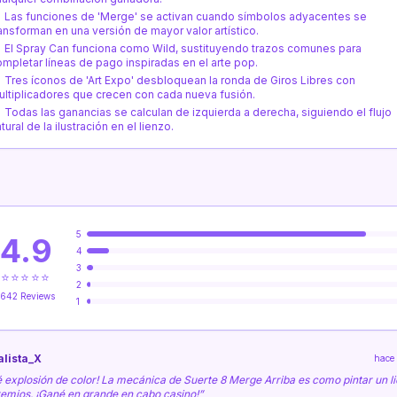
Las funciones de 'Merge' se activan cuando símbolos adyacentes se
ansforman en una versión de mayor valor artístico.
El Spray Can funciona como Wild, sustituyendo trazos comunes para
mpletar líneas de pago inspiradas en el arte pop.
Tres íconos de 'Art Expo' desbloquean la ronda de Giros Libres con
ultiplicadores que crecen con cada nueva fusión.
Todas las ganancias se calculan de izquierda a derecha, siguiendo el flujo
tural de la ilustración en el lienzo.
5
4.9
4
3
⭐⭐⭐⭐⭐
2
1642 Reviews
1
lista_X
hace 
 explosión de color! La mecánica de Suerte 8 Merge Arriba es como pintar un l
remios. ¡Gané en grande en cabo casino!”