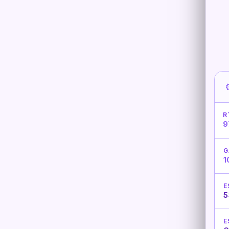
R
9
G
1
E
5
E