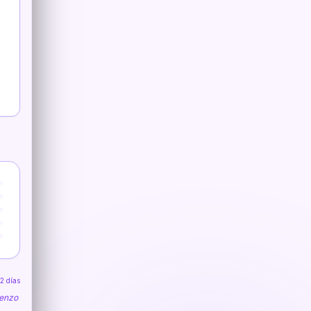
2 días
ienzo