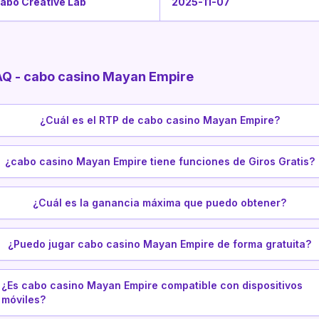
abo Creative Lab
2025-11-07
AQ - cabo casino Mayan Empire
¿Cuál es el RTP de cabo casino Mayan Empire?
¿cabo casino Mayan Empire tiene funciones de Giros Gratis?
¿Cuál es la ganancia máxima que puedo obtener?
¿Puedo jugar cabo casino Mayan Empire de forma gratuita?
¿Es cabo casino Mayan Empire compatible con dispositivos
móviles?