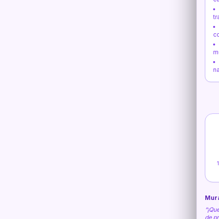
tr
co
m
na
Mura
“¡Qué
de p