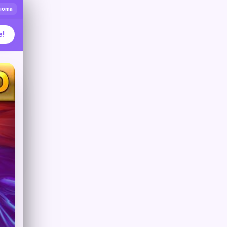
dioma
e!