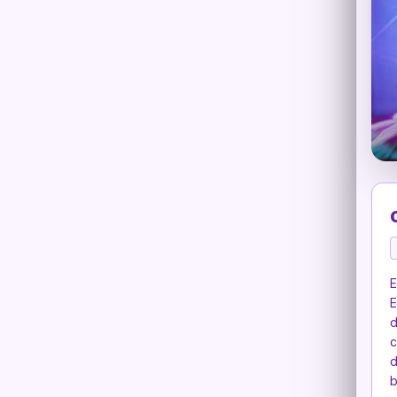
E
E
d
c
d
b