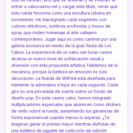
entrar a cabocasino.net y cargar este título, verás que
esta rueda funciona como una escultura urbana en
movimiento. He impregnado cada segmento con
colores eléctricos, sombras profundas y trazos de
spray que rinden homenaje al arte callejero
contemporáneo. Jugar aquí es como caminar por una
galería exclusiva en medio de la gran fiesta de Los
Cabos. La experiencia de un cabo san lucas casino
alcanza un nuevo nivel de sofisticación visual y
diversión con esta propuesta artística. Hablemos de la
mecánica, porque la belleza sin emoción es solo
decoración. La Rueda de Wilfred está diseñada para
mantener la adrenalina a tope en cada segundo. Cada
giro es una pincelada de suerte sobre un fondo de
diseño pop. En este casino cabo, hemos integrado
multiplicadores especiales que aparecen como stickers
de vinilo sobre la rueda, aumentando tus ganancias de
forma exponencial cuando menos lo esperas. ¿Te
imaginas ganar el premio mayor mientras disfrutas de
una estética de juguete de colección de edición