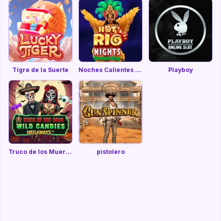
Tigre de la Suerte
Noches Calientes de Río Compra de Bonificación
Playboy
Truco de los Muertos Caramelos Salvajes Megaways
pistolero