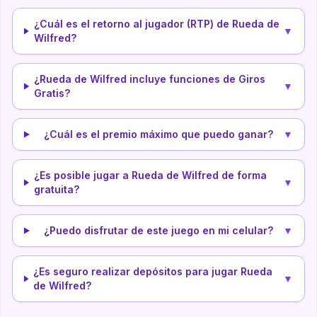
¿Cuál es el retorno al jugador (RTP) de Rueda de
▼
Wilfred?
¿Rueda de Wilfred incluye funciones de Giros
▼
Gratis?
¿Cuál es el premio máximo que puedo ganar?
▼
¿Es posible jugar a Rueda de Wilfred de forma
▼
gratuita?
¿Puedo disfrutar de este juego en mi celular?
▼
¿Es seguro realizar depósitos para jugar Rueda
▼
de Wilfred?