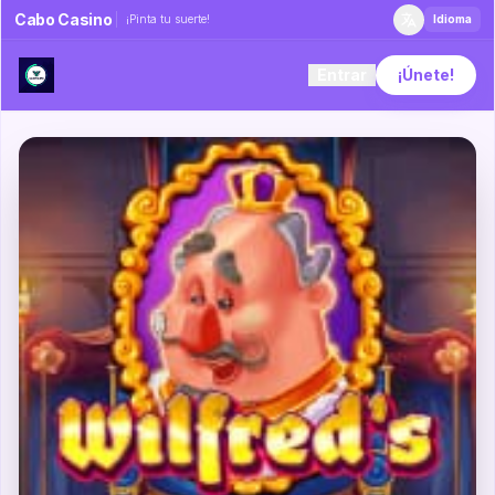
Cabo Casino
¡Pinta tu suerte!
Idioma
Entrar
¡Únete!