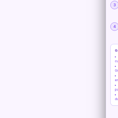
3
4
G
c
G
e
pa
d