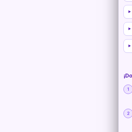
¡Do
1
2