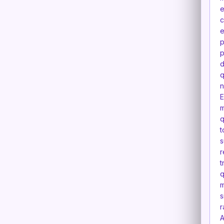
e
c
e
p
p
d
q
n
E
m
q
t
s
r
t
q
m
s
r
A