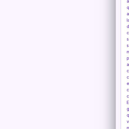
a
q
a
l
d
c
s
s
m
p
a
c
c
e
c
c
E
g
q
v
m