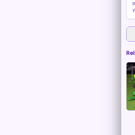
p
y
Re