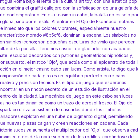
ntigua Roma bajo el lente de la cultura art toy, con una estética pop
ue combina el graffiti callejero con la sofisticación de una galería d
rte contemporáneo. En este casino in cabo, la batalla no es solo po
a gloria, sino por el estilo. Al entrar en El Ojo de Espartaco, notarás
e inmediato que los colores vibrantes, especialmente nuestro
aracterístico morado #8b5cf6, dominan la escena. Los símbolos no
on simples iconos; son pequeñas esculturas de vinilo que parecen
altar de la pantalla. Tenemos cascos de gladiador con acabados
ate, escudos decorados con patrones geométricos hipnóticos y,
or supuesto, el místico 'Ojo', que actúa como el epicentro de toda 
cción en el mejor casino cabo san lucas. Como artista, te digo que l
omposición de cada giro es un equilibrio perfecto entre caos
reativo y precisión técnica. Es el tipo de juego que esperarías
ncontrar en un rincón secreto de un estudio de ilustración en el
entro de la ciudad. La mecánica de juego en este cabo san lucas
asino es tan dinámica como un trazo de aerosol fresco. El Ojo de
spartaco utiliza un sistema de cascadas donde los símbolos
anadores explotan en una nube de pigmento digital, permitiendo
ue nuevas piezas caigan y creen reacciones en cadena. Cada
ictoria sucesiva aumenta el multiplicador del 'Ojo', que observa ca
ovimiento desde la parte superior de los rodillos, cargándose de