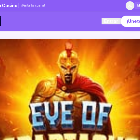
 Casino
¡Pinta tu suerte!
I
Entrar
¡Únet