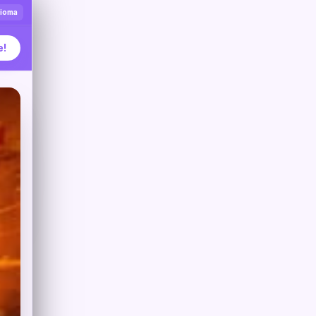
dioma
e!