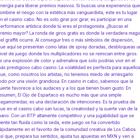
nergía para liberar premios masivos. Si buscas una experiencia que
ombine el riesgo con la estética más vanguardista, este es tu lugar
n el casino cabo. No es solo girar por girar; es participar en una
erformance artística donde tú eres el protagonista. ¿Buscas el
remio mayor? La ronda de giros gratis es donde la verdadera magi
el graffiti ocurre. Al conseguir tres o más símbolos de dispersión,
ue aquí se presentan como latas de spray doradas, desbloqueas u
ivel de juego donde los multiplicadores no se reinician entre giros.
s una explosión de color y adrenalina que solo podrías vivir en el
ás prestigioso cabo casino. La volatilidad es perfecta para aquello
ue, como nosotros los artistas, no tenemos miedo de arriesgarlo
odo por una visión grandiosa. En casino in cabo, sabemos que la
uerte favorece a los audaces y a los que tienen buen gusto. En
esumen, El Ojo de Espartaco es mucho más que una simple
ragamonedas; es una declaración de intenciones. Es la prueba de
ue en el casino cabo san lucas, la creatividad y la suerte van de la
ano. Con un RTP altamente competitivo y una jugabilidad que se
iente tan fluida como la seda, este juego se ha convertido
ápidamente en el favorito de la comunidad creativa de Los Cabos.
sí que, prepara tus sentidos, ajusta tus apuestas en MXN y ven a