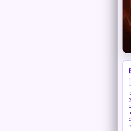
¡
B
c
u
c
m