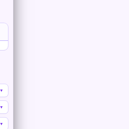
▼
▼
▼