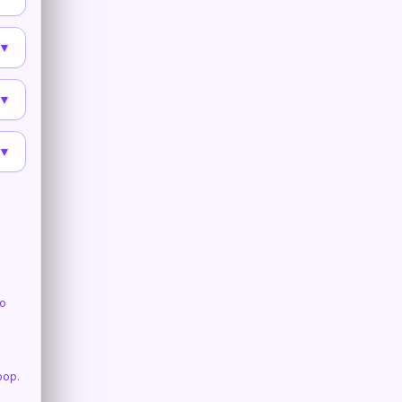
▼
▼
▼
no
pop.