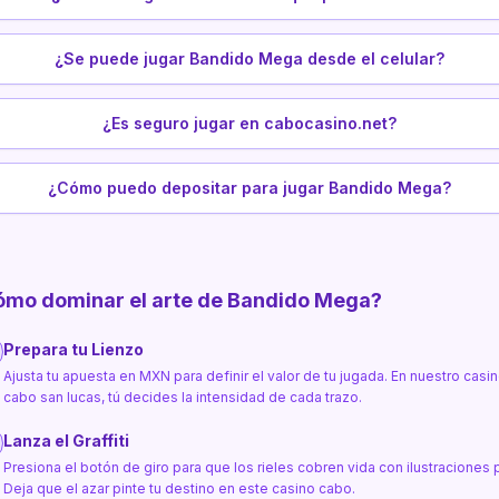
¿Se puede jugar Bandido Mega desde el celular?
¿Es seguro jugar en cabocasino.net?
¿Cómo puedo depositar para jugar Bandido Mega?
ómo dominar el arte de Bandido Mega?
Prepara tu Lienzo
Ajusta tu apuesta en MXN para definir el valor de tu jugada. En nuestro casi
cabo san lucas, tú decides la intensidad de cada trazo.
Lanza el Graffiti
Presiona el botón de giro para que los rieles cobren vida con ilustraciones 
Deja que el azar pinte tu destino en este casino cabo.