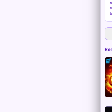
e
m
t
Re