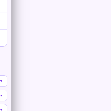
▼
▼
▼