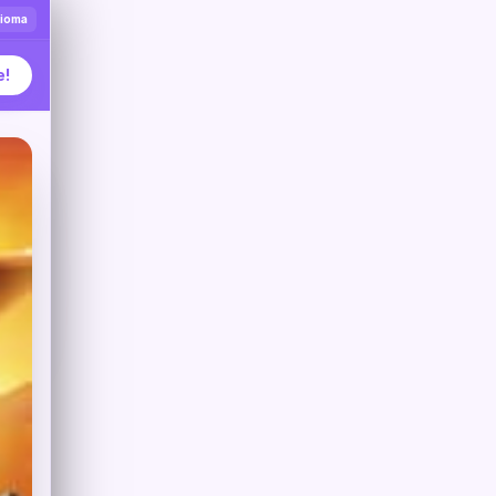
dioma
e!