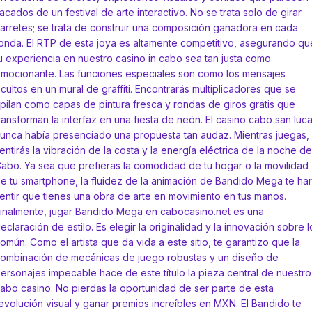
acados de un festival de arte interactivo. No se trata solo de girar
arretes; se trata de construir una composición ganadora en cada
onda. El RTP de esta joya es altamente competitivo, asegurando qu
u experiencia en nuestro casino in cabo sea tan justa como
mocionante. Las funciones especiales son como los mensajes
cultos en un mural de graffiti. Encontrarás multiplicadores que se
pilan como capas de pintura fresca y rondas de giros gratis que
ransforman la interfaz en una fiesta de neón. El casino cabo san luc
unca había presenciado una propuesta tan audaz. Mientras juegas,
entirás la vibración de la costa y la energía eléctrica de la noche de
abo. Ya sea que prefieras la comodidad de tu hogar o la movilidad
e tu smartphone, la fluidez de la animación de Bandido Mega te ha
entir que tienes una obra de arte en movimiento en tus manos.
inalmente, jugar Bandido Mega en cabocasino.net es una
eclaración de estilo. Es elegir la originalidad y la innovación sobre l
omún. Como el artista que da vida a este sitio, te garantizo que la
ombinación de mecánicas de juego robustas y un diseño de
ersonajes impecable hace de este título la pieza central de nuestro
abo casino. No pierdas la oportunidad de ser parte de esta
evolución visual y ganar premios increíbles en MXN. El Bandido te